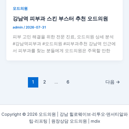
오드의원
강남역 피부과 스킨 부스터 추천 오드의원
admin
/
2026-07-31
피부 고민 해결을 위한 전문 진료, 오드의원 상세 분석
#강남역피부과 #오드의원 #피부과추천 강남역 인근에
서 피부과를 찾는 분들에게 오드의원은 주목할 만한
1
2
…
6
다음
→
Copyright © 2026 오드의원 | 강남 힐로웨이브·리투오·덴서티알파
팁·리프팅 | 원장상담 오드의원 |
mdix