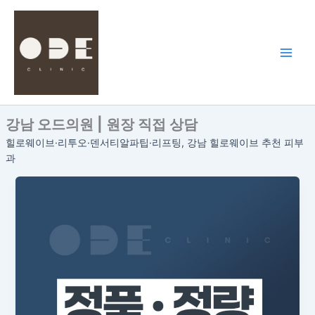
콘
텐
츠
로
건
너
뛰
강남 오드의원 | 원장 직접 상담
기
힐로웨이브·리투오·덴서티알파팁·리프팅, 강남 힐로웨이브 추천 피부
과