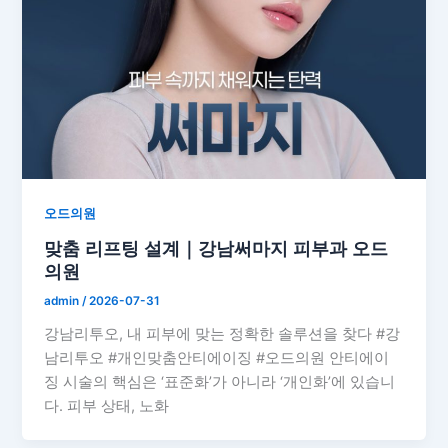
오드의원
맞춤 리프팅 설계｜강남써마지 피부과 오드
의원
admin
/
2026-07-31
강남리투오, 내 피부에 맞는 정확한 솔루션을 찾다 #강
남리투오 #개인맞춤안티에이징 #오드의원 안티에이
징 시술의 핵심은 ‘표준화’가 아니라 ‘개인화’에 있습니
다. 피부 상태, 노화