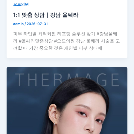
오드의원
1:1 맞춤 상담｜강남 울쎄라
admin
/
2026-07-31
피부 타입별 최적화된 리프팅 솔루션 찾기 #강남울쎄
라 #울쎄라맞춤상담 #오드의원 강남 울쎄라 시술을 고
려할 때 가장 중요한 것은 개인별 피부 상태에