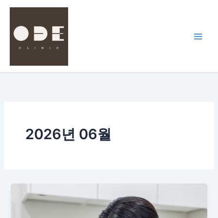
콘
텐
츠
로
건
너
뛰
기
2026년 06월