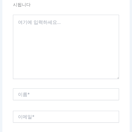
시됩니다
여
기
에
입
력
하
세
요...
이
름
*
이
메
일
*