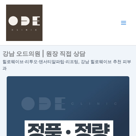
콘
텐
츠
로
건
너
뛰
강남 오드의원 | 원장 직접 상담
기
힐로웨이브·리투오·덴서티알파팁·리프팅, 강남 힐로웨이브 추천 피부
과