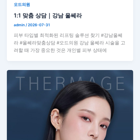
오드의원
1:1 맞춤 상담｜강남 울쎄라
admin
/
2026-07-31
피부 타입별 최적화된 리프팅 솔루션 찾기 #강남울쎄
라 #울쎄라맞춤상담 #오드의원 강남 울쎄라 시술을 고
려할 때 가장 중요한 것은 개인별 피부 상태에