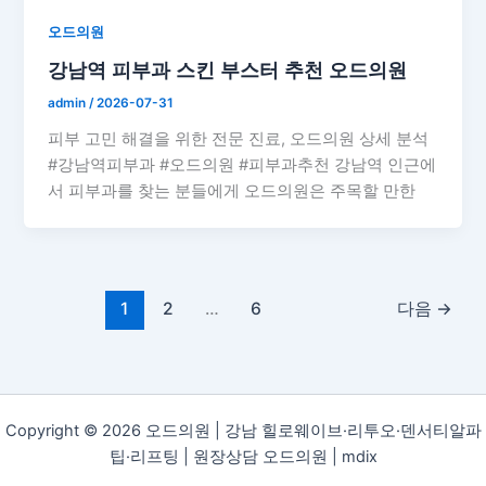
오드의원
강남역 피부과 스킨 부스터 추천 오드의원
admin
/
2026-07-31
피부 고민 해결을 위한 전문 진료, 오드의원 상세 분석
#강남역피부과 #오드의원 #피부과추천 강남역 인근에
서 피부과를 찾는 분들에게 오드의원은 주목할 만한
1
2
…
6
다음
→
Copyright © 2026 오드의원 | 강남 힐로웨이브·리투오·덴서티알파
팁·리프팅 | 원장상담 오드의원 |
mdix