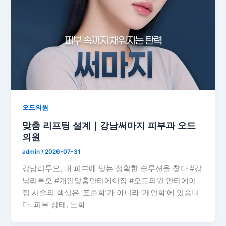
오드의원
맞춤 리프팅 설계｜강남써마지 피부과 오드
의원
admin
/
2026-07-31
강남리투오, 내 피부에 맞는 정확한 솔루션을 찾다 #강
남리투오 #개인맞춤안티에이징 #오드의원 안티에이
징 시술의 핵심은 ‘표준화’가 아니라 ‘개인화’에 있습니
다. 피부 상태, 노화