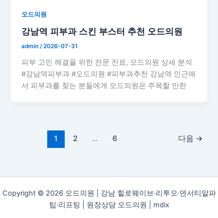
오드의원
강남역 피부과 스킨 부스터 추천 오드의원
admin
/
2026-07-31
피부 고민 해결을 위한 전문 진료, 오드의원 상세 분석
#강남역피부과 #오드의원 #피부과추천 강남역 인근에
서 피부과를 찾는 분들에게 오드의원은 주목할 만한
1
2
…
6
다음
→
Copyright © 2026 오드의원 | 강남 힐로웨이브·리투오·덴서티알파
팁·리프팅 | 원장상담 오드의원 |
mdix