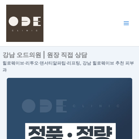
콘
텐
츠
로
건
너
뛰
강남 오드의원 | 원장 직접 상담
기
힐로웨이브·리투오·덴서티알파팁·리프팅, 강남 힐로웨이브 추천 피부
과