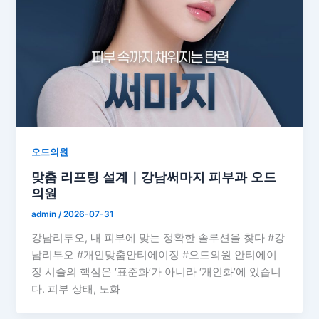
오드의원
맞춤 리프팅 설계｜강남써마지 피부과 오드
의원
admin
/
2026-07-31
강남리투오, 내 피부에 맞는 정확한 솔루션을 찾다 #강
남리투오 #개인맞춤안티에이징 #오드의원 안티에이
징 시술의 핵심은 ‘표준화’가 아니라 ‘개인화’에 있습니
다. 피부 상태, 노화