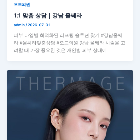
오드의원
1:1 맞춤 상담｜강남 울쎄라
admin
/
2026-07-31
피부 타입별 최적화된 리프팅 솔루션 찾기 #강남울쎄
라 #울쎄라맞춤상담 #오드의원 강남 울쎄라 시술을 고
려할 때 가장 중요한 것은 개인별 피부 상태에