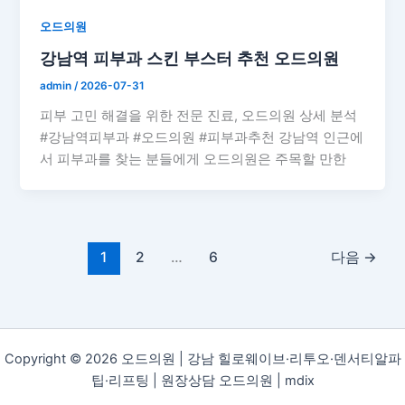
오드의원
강남역 피부과 스킨 부스터 추천 오드의원
admin
/
2026-07-31
피부 고민 해결을 위한 전문 진료, 오드의원 상세 분석
#강남역피부과 #오드의원 #피부과추천 강남역 인근에
서 피부과를 찾는 분들에게 오드의원은 주목할 만한
1
2
…
6
다음
→
Copyright © 2026 오드의원 | 강남 힐로웨이브·리투오·덴서티알파
팁·리프팅 | 원장상담 오드의원 |
mdix