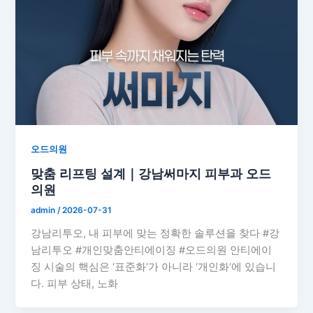
오드의원
맞춤 리프팅 설계｜강남써마지 피부과 오드
의원
admin
/
2026-07-31
강남리투오, 내 피부에 맞는 정확한 솔루션을 찾다 #강
남리투오 #개인맞춤안티에이징 #오드의원 안티에이
징 시술의 핵심은 ‘표준화’가 아니라 ‘개인화’에 있습니
다. 피부 상태, 노화