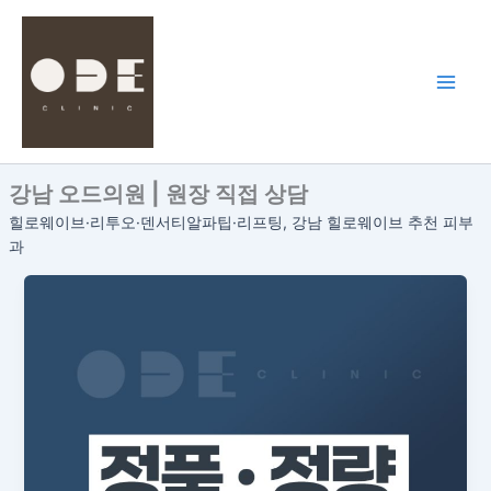
콘
텐
츠
로
건
너
뛰
강남 오드의원 | 원장 직접 상담
기
힐로웨이브·리투오·덴서티알파팁·리프팅, 강남 힐로웨이브 추천 피부
과