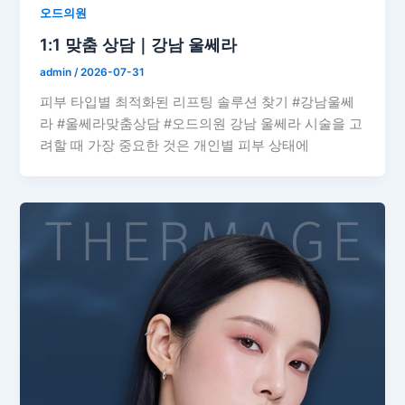
오드의원
1:1 맞춤 상담｜강남 울쎄라
admin
/
2026-07-31
피부 타입별 최적화된 리프팅 솔루션 찾기 #강남울쎄
라 #울쎄라맞춤상담 #오드의원 강남 울쎄라 시술을 고
려할 때 가장 중요한 것은 개인별 피부 상태에