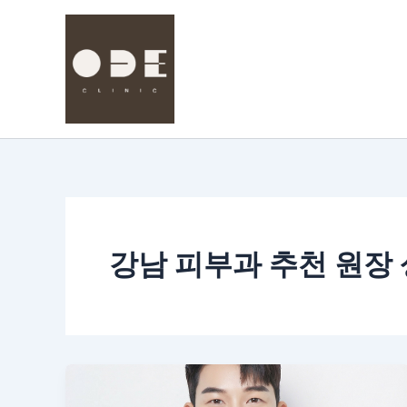
콘
텐
츠
로
건
너
뛰
기
강남 피부과 추천 원장