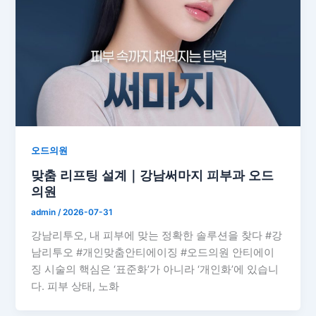
오드의원
맞춤 리프팅 설계｜강남써마지 피부과 오드
의원
admin
/
2026-07-31
강남리투오, 내 피부에 맞는 정확한 솔루션을 찾다 #강
남리투오 #개인맞춤안티에이징 #오드의원 안티에이
징 시술의 핵심은 ‘표준화’가 아니라 ‘개인화’에 있습니
다. 피부 상태, 노화