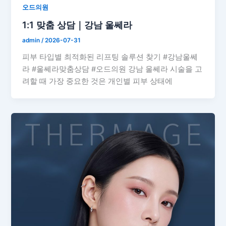
오드의원
1:1 맞춤 상담｜강남 울쎄라
admin
/
2026-07-31
피부 타입별 최적화된 리프팅 솔루션 찾기 #강남울쎄
라 #울쎄라맞춤상담 #오드의원 강남 울쎄라 시술을 고
려할 때 가장 중요한 것은 개인별 피부 상태에