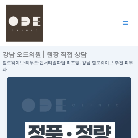
콘
텐
츠
로
건
너
뛰
강남 오드의원 | 원장 직접 상담
기
힐로웨이브·리투오·덴서티알파팁·리프팅, 강남 힐로웨이브 추천 피부
과