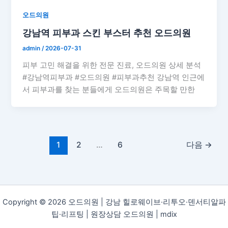
오드의원
강남역 피부과 스킨 부스터 추천 오드의원
admin
/
2026-07-31
피부 고민 해결을 위한 전문 진료, 오드의원 상세 분석
#강남역피부과 #오드의원 #피부과추천 강남역 인근에
서 피부과를 찾는 분들에게 오드의원은 주목할 만한
1
2
…
6
다음
→
Copyright © 2026 오드의원 | 강남 힐로웨이브·리투오·덴서티알파
팁·리프팅 | 원장상담 오드의원 |
mdix