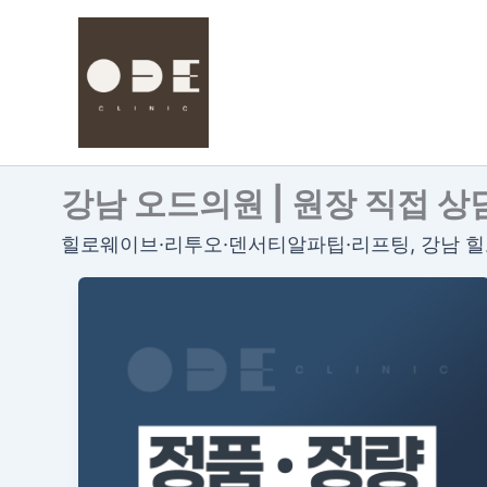
콘
텐
츠
로
건
너
뛰
강남 오드의원 | 원장 직접 상
기
힐로웨이브·리투오·덴서티알파팁·리프팅, 강남 