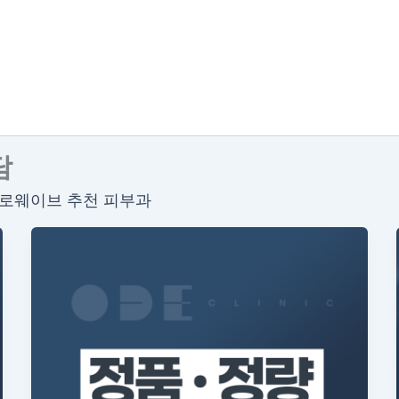
담
힐로웨이브 추천 피부과