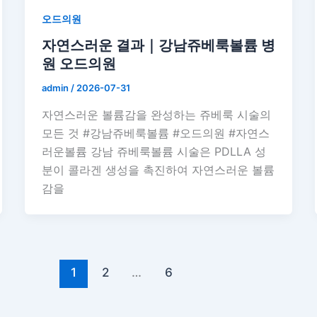
오드의원
자연스러운 결과｜강남쥬베룩볼륨 병
원 오드의원
admin
/
2026-07-31
자연스러운 볼륨감을 완성하는 쥬베룩 시술의
모든 것 #강남쥬베룩볼륨 #오드의원 #자연스
러운볼륨 강남 쥬베룩볼륨 시술은 PDLLA 성
분이 콜라겐 생성을 촉진하여 자연스러운 볼륨
감을
1
2
…
6