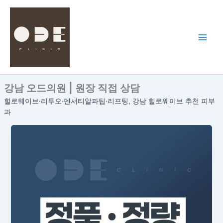
콘
텐
츠
로
건
너
뛰
강남 오드의원 | 원장 직접 상담
기
힐로웨이브·리투오·덴서티알파팁·리프팅, 강남 힐로웨이브 추천 피부
과