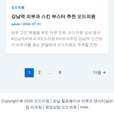
오드의원
강남역 피부과 스킨 부스터 추천 오드의원
admin
/
2026-07-31
피부 고민 해결을 위한 전문 진료, 오드의원 상세 분석
#강남역피부과 #오드의원 #피부과추천 강남역 인근에
서 피부과를 찾는 분들에게 오드의원은 주목할 만한
1
2
…
6
다음
→
Copyright © 2026 오드의원 | 강남 힐로웨이브·리투오·덴서티알파
팁·리프팅 | 원장상담 오드의원 |
mdix