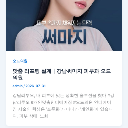
오드의원
맞춤 리프팅 설계｜강남써마지 피부과 오드
의원
admin
/
2026-07-31
강남리투오, 내 피부에 맞는 정확한 솔루션을 찾다 #강
남리투오 #개인맞춤안티에이징 #오드의원 안티에이
징 시술의 핵심은 ‘표준화’가 아니라 ‘개인화’에 있습니
다. 피부 상태, 노화