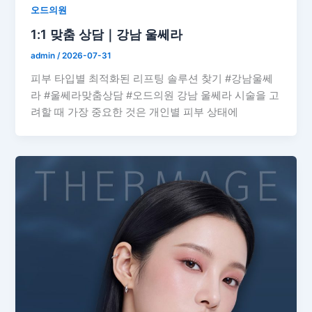
오드의원
1:1 맞춤 상담｜강남 울쎄라
admin
/
2026-07-31
피부 타입별 최적화된 리프팅 솔루션 찾기 #강남울쎄
라 #울쎄라맞춤상담 #오드의원 강남 울쎄라 시술을 고
려할 때 가장 중요한 것은 개인별 피부 상태에